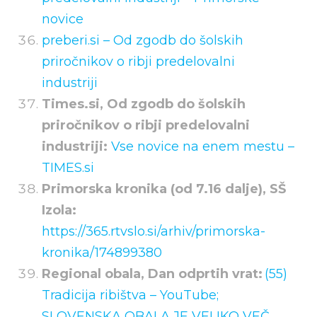
novice
preberi.si – Od zgodb do šolskih
priročnikov o ribji predelovalni
industriji
Times.si, Od zgodb do šolskih
priročnikov o ribji predelovalni
industriji:
Vse novice na enem mestu –
TIMES.si
Primorska kronika (od 7.16 dalje), SŠ
Izola:
https://365.rtvslo.si/arhiv/primorska-
kronika/174899380
Regional obala, Dan odprtih vrat:
(55)
Tradicija ribištva – YouTube;
SLOVENSKA OBALA JE VELIKO VEČ