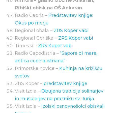
Amfora – glasilo Občine Ankaran,
Ribiški obisk na OŠ Ankaran
Radio Capris –
Predstavitev knjige:
Okus po morju
Regional obala –
ZRS Koper vabi
Regional Goriška –
ZRS Koper vabi
Times.si –
ZRS Koper vab
i
Radio Capodistria –
“Sapore di mare,
antica cucina istriana”
Primorske novice –
Kuhinja na križišču
svetov
ZRS Koper –
predstavitev knjige
Visit Izola –
Obujena tradicija solinarjev
in mušolerjev na prazniku sv. Jurija
Visit Izola –
Izolski osnovnošolci obiskali