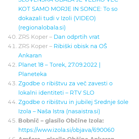
KOT SAMO MORJE IN SONCE: To so
dokazali tudi v Izoli (VIDEO)
(regionalobala.si)
ZRS Koper –
Dan odprtih vrat
ZRS Koper –
Ribiški obisk na OŠ
Ankaran
Planet 18 – Torek, 27.09.2022 |
Planeteka
Zgodbe o ribištvu za več zavesti o
lokalni identiteti – RTV SLO
Zgodbe o ribištvu in jubilej Srednje šole
Izola – Naša Istra (nasaistra.si)
Bobnič – glasilo Občine Izola:
https://www.izola.si/objava/690060