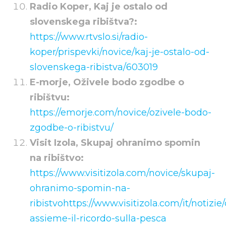
Radio Koper, Kaj je ostalo od
slovenskega ribištva?:
https://www.rtvslo.si/radio-
koper/prispevki/novice/kaj-je-ostalo-od-
slovenskega-ribistva/603019
E-morje, Oživele bodo zgodbe o
ribištvu:
https://emorje.com/novice/ozivele-bodo-
zgodbe-o-ribistvu/
Visit Izola, Skupaj ohranimo spomin
na ribištvo:
https://www.visitizola.com/novice/skupaj-
ohranimo-spomin-na-
ribistvo
https://www.visitizola.com/it/notizi
assieme-il-ricordo-sulla-pesca