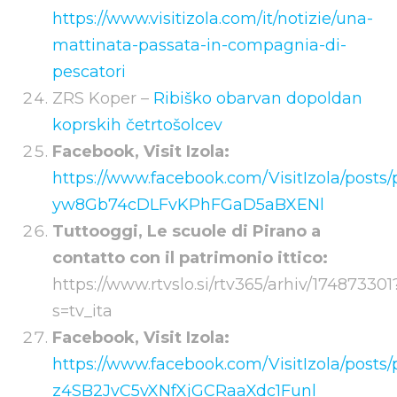
https://www.visitizola.com/it/notizie/una-
mattinata-passata-in-compagnia-di-
pescatori
ZRS Koper –
Ribiško obarvan dopoldan
koprskih četrtošolcev
Facebook, Visit Izola:
https://www.facebook.com/VisitIzola/po
yw8Gb74cDLFvKPhFGaD5aBXENl
Tuttooggi, Le scuole di Pirano a
contatto con il patrimonio ittico:
https://www.rtvslo.si/rtv365/arhiv/174873301
s=tv_ita
Facebook, Visit Izola:
https://www.facebook.com/VisitIzola/
z4SB2JvC5vXNfXjGCRaaXdc1Funl