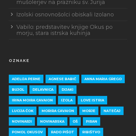
mušolerjev na prazniku sv. Jurija
Izolski osnovnošolci obiskali Izolano
Vabilo: predstavitev knjige Okus po
morju, stara istrska kuhinja
OZNAKE
ADELIJA PERNE
AGNESE BABIČ
ANNA MARIA GREGO
BUJOL
DELAVNICA
DIJAKI
IRINA MOIRA CAVAION
IZOLA
LOVE ISTRIA
LUCIJA ČOK
MORIRA CAVAION
MORJE
NATEČAJ
NOVINARJI
NOVINARSKA
OŠ
PIRAN
POMOL OKUSOV
RADO PIŠOT
RIBIŠTVO