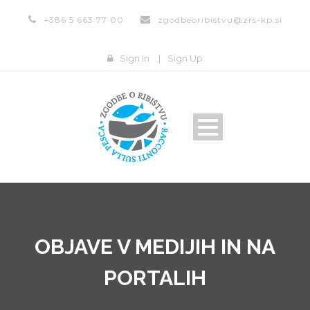
+386 5 663 77 00
zgodbeoribistvu@zrs-kp.si
Sign In
|
Sign Up
OBJAVE V MEDIJIH IN NA
PORTALIH