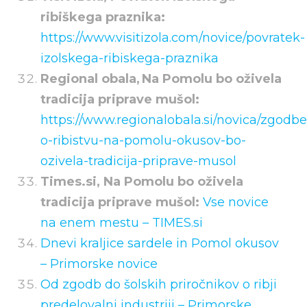
ribiškega praznika:
https://www.visitizola.com/novice/povratek-
izolskega-ribiskega-praznika
Regional obala,
Na Pomolu bo oživela
tradicija priprave mušol:
https://www.regionalobala.si/novica/zgodbe
o-ribistvu-na-pomolu-okusov-bo-
ozivela-tradicija-priprave-musol
Times.si, Na Pomolu bo oživela
tradicija priprave mušol:
Vse novice
na enem mestu – TIMES.si
D
nevi
kraljice sardele in Pomol okusov
– Primorske novice
Od zgodb do šolskih priročnikov o ribji
predelovalni industriji – Primorske