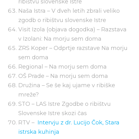
ribištvu slovenske Istre
Naša Istra –
V dveh letih zbrali veliko
zgodb o ribištvu slovenske Istre
Visit Izola (objava dogodka) – Razstava
v Izolani:
Na morju sem doma
ZRS Koper – Odprtje razstave
Na morju
sem doma
Regional –
Na morju sem doma
OŠ Prade –
Na morju sem doma
Družina –
Se še kaj ujame v ribiške
mreže?
STO – LAS Istre Zgodbe o ribištvu
Slovenske Istre skozi čas
RTV –
Intervju z dr. Lucijo Čok, Stara
istrska kuhinja