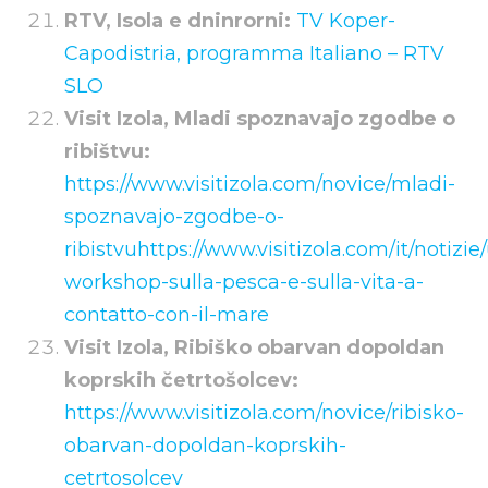
RTV, Isola e dninrorni:
TV Koper-
Capodistria, programma Italiano – RTV
SLO
Visit Izola, Mladi spoznavajo zgodbe o
ribištvu:
https://www.visitizola.com/novice/mladi-
spoznavajo-zgodbe-o-
ribistvu
https://www.visitizola.com/it/notizie
workshop-sulla-pesca-e-sulla-vita-a-
contatto-con-il-mare
Visit Izola, Ribiško obarvan dopoldan
koprskih četrtošolcev:
https://www.visitizola.com/novice/ribisko-
obarvan-dopoldan-koprskih-
cetrtosolcev