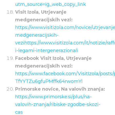
utm_source=ig_web_copy_link
Visit Izola, Utrjevanje
medgeneracijskih vezi:
https://www.visitizola.com/novice/utrjevanj
medgeneracijskih-
vezi
https://www.visitizola.com/it/notizie/raf
i-legami-intergenerazionali
Facebook Visit Izola, Utrjevanje
medgeneracijskih vezi:
https://www.facebook.com/VisitIzola/post
TfYYTZu6gfuPMffk64rwomYl
Primorske novice, Na valovih znanja:
https://www.primorske.si/plus/na-
valovih-znanja/ribiske-zgodbe-skozi-
cas