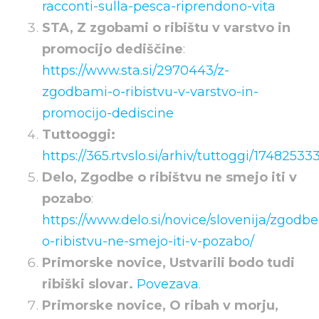
racconti-sulla-pesca-riprendono-vita
STA, Z zgobami o ribištu v varstvo in
promocijo dediščine
:
https://www.sta.si/2970443/z-
zgodbami-o-ribistvu-v-varstvo-in-
promocijo-dediscine
Tuttooggi:
https://365.rtvslo.si/arhiv/t
uttoggi/17482533
Delo, Zgodbe o ribištvu ne smejo iti v
pozabo
:
https://www.delo.si/novice/slovenija/zgodbe
o-ribistvu-ne-smejo-iti-v-pozabo/
Primorske novice, Ustvarili bodo tudi
ribiški slovar.
Povezava
.
Primorske novice, O ribah v morju,