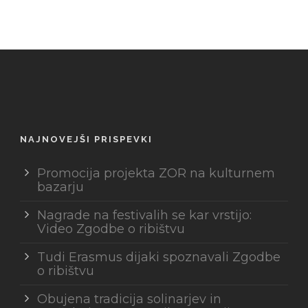
NAJNOVEJŠI PRISPEVKI
Promocija projekta ZOR na kulturnem
bazarju
Nagrade na festivalih se kar vrstijo:
Video Zgodbe o ribištvu
Tudi Erasmus dijaki spoznavali Zgodbe
o ribištvu
Obujena tradicija solinarjev in