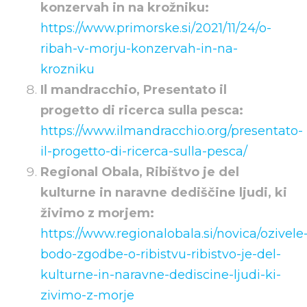
konzervah in na krožniku:
https://www.primorske.si/2021/11/24/o-
ribah-v-morju-konzervah-in-na-
krozniku
Il mandracchio, Presentato il
progetto di ricerca sulla pesca:
https://www.ilmandracchio.org/presentato-
il-progetto-di-ricerca-sulla-pesca/
Regional Obala, Ribištvo je del
kulturne in naravne dediščine ljudi, ki
živimo z morjem:
https://www.regionalobala.si/novica/ozivele
bodo-zgodbe-o-ribistvu-ribistvo-je-del-
kulturne-in-naravne-dediscine-ljudi-ki-
zivimo-z-morje