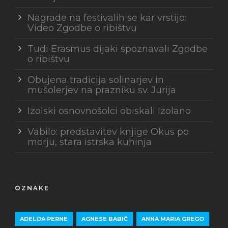
Nagrade na festivalih se kar vrstijo:
Video Zgodbe o ribištvu
Tudi Erasmus dijaki spoznavali Zgodbe
o ribištvu
Obujena tradicija solinarjev in
mušolerjev na prazniku sv. Jurija
Izolski osnovnošolci obiskali Izolano
Vabilo: predstavitev knjige Okus po
morju, stara istrska kuhinja
OZNAKE
ADELIJA PERNE
AGNESE BABIČ
ANNA MARIA GREGO