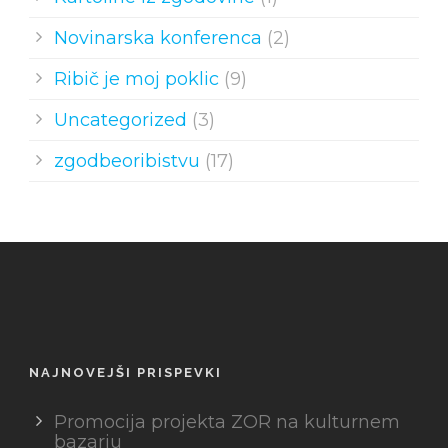
Novinarska konferenca
(2)
Ribič je moj poklic
(9)
Uncategorized
(3)
zgodbeoribistvu
(17)
NAJNOVEJŠI PRISPEVKI
Promocija projekta ZOR na kulturnem
bazarju