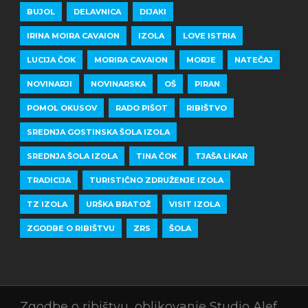
BUJOL
DELAVNICA
DIJAKI
IRINA MOIRA CAVAION
IZOLA
LOVE ISTRIA
LUCIJA ČOK
MORIRA CAVAION
MORJE
NATEČAJ
NOVINARJI
NOVINARSKA
OŠ
PIRAN
POMOL OKUSOV
RADO PIŠOT
RIBIŠTVO
SREDNJA GOSTINSKA ŠOLA IZOLA
SREDNJA ŠOLA IZOLA
TINA ČOK
TJAŠA LIKAR
TRADICIJA
TURISTIČNO ZDRUŽENJE IZOLA
TZ IZOLA
URŠKA BRATOŽ
VISIT IZOLA
ZGODBE O RIBIŠTVU
ZRS
ŠOLA
Zgodbe o ribištvu, oblikovanje Studio Alef,