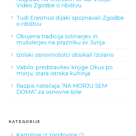
Video Zgodbe o ribištvu
Tudi Erasmus dijaki spoznavali Zgodbe
o ribištvu
Obujena tradicija solinarjev in
mušolerjev na prazniku sv. Jurija
Izolski osnovnošolci obiskali Izolano
Vabilo: predstavitev knjige Okus po
morju, stara istrska kuhinja
Razpis natečaja “NA MORJU SEM
DOMA” za osnovne šole
KATEGORIJE
Kartoline iz zgodovine
(1)