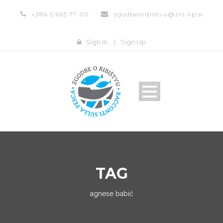
+386 5 663 77 00
zgodbeoribistvu@zrs-kp.si
Sign In
|
Sign Up
TAG
agnese babič