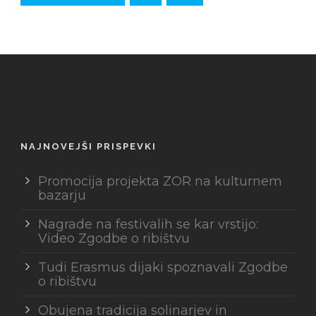
NAJNOVEJŠI PRISPEVKI
Promocija projekta ZOR na kulturnem
bazarju
Nagrade na festivalih se kar vrstijo:
Video Zgodbe o ribištvu
Tudi Erasmus dijaki spoznavali Zgodbe
o ribištvu
Obujena tradicija solinarjev in