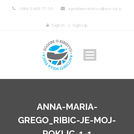
+386 5 663 77 00
zgodbeoribistvu@zrs-kp.si
Sign In
|
Sign Up
ANNA-MARIA-
GREGO_RIBIC-JE-MOJ-
POKLIC-1-1