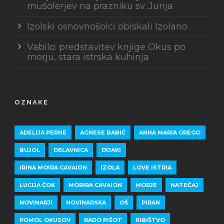
mušolerjev na prazniku sv. Jurija
Izolski osnovnošolci obiskali Izolano
Vabilo: predstavitev knjige Okus po
morju, stara istrska kuhinja
OZNAKE
ADELIJA PERNE
AGNESE BABIČ
ANNA MARIA GREGO
BUJOL
DELAVNICA
DIJAKI
IRINA MOIRA CAVAION
IZOLA
LOVE ISTRIA
LUCIJA ČOK
MORIRA CAVAION
MORJE
NATEČAJ
NOVINARJI
NOVINARSKA
OŠ
PIRAN
POMOL OKUSOV
RADO PIŠOT
RIBIŠTVO