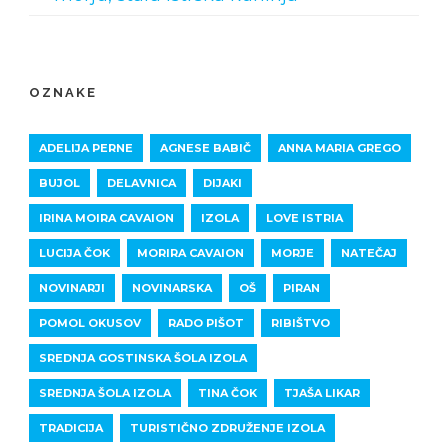
OZNAKE
ADELIJA PERNE
AGNESE BABIČ
ANNA MARIA GREGO
BUJOL
DELAVNICA
DIJAKI
IRINA MOIRA CAVAION
IZOLA
LOVE ISTRIA
LUCIJA ČOK
MORIRA CAVAION
MORJE
NATEČAJ
NOVINARJI
NOVINARSKA
OŠ
PIRAN
POMOL OKUSOV
RADO PIŠOT
RIBIŠTVO
SREDNJA GOSTINSKA ŠOLA IZOLA
SREDNJA ŠOLA IZOLA
TINA ČOK
TJAŠA LIKAR
TRADICIJA
TURISTIČNO ZDRUŽENJE IZOLA