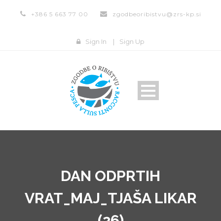
+386 5 663 77 00
zgodbeoribistvu@zrs-kp.si
Sign In
|
Sign Up
DAN ODPRTIH
VRAT_MAJ_TJAŠA LIKAR
(26)