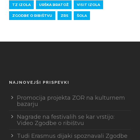
TZ IZOLA
URŠKA BRATOŽ
VISIT IZOLA
ZGODBE O RIBIŠTVU
ZRS
ŠOLA
NAJNOVEJŠI PRISPEVKI
Promocija projekta ZOR na kulturnem
bazarju
Nagrade na festivalih se kar vrstijo:
Video Zgodbe o ribištvu
Tudi Erasmus dijaki spoznavali Zgodbe