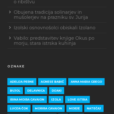
o ribištvu
Obujena tradicija solinarjev in
mušolerjev na prazniku sv. Jurija
Izolski osnovnošolci obiskali Izolano
Vabilo: predstavitev knjige Okus po
morju, stara istrska kuhinja
OZNAKE
ADELIJA PERNE
AGNESE BABIČ
ANNA MARIA GREGO
BUJOL
DELAVNICA
DIJAKI
IRINA MOIRA CAVAION
IZOLA
LOVE ISTRIA
LUCIJA ČOK
MORIRA CAVAION
MORJE
NATEČAJ