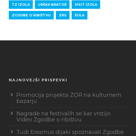
TZ IZOLA
URŠKA BRATOŽ
VISIT IZOLA
ZGODBE O RIBIŠTVU
ZRS
ŠOLA
NAJNOVEJŠI PRISPEVKI
Promocija projekta ZOR na kulturnem
bazarju
Nagrade na festivalih se kar vrstijo:
Video Zgodbe o ribištvu
Tudi Erasmus dijaki spoznavali Zgodbe