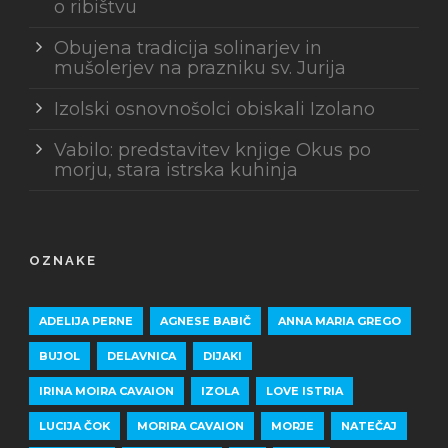
o ribištvu
Obujena tradicija solinarjev in
mušolerjev na prazniku sv. Jurija
Izolski osnovnošolci obiskali Izolano
Vabilo: predstavitev knjige Okus po
morju, stara istrska kuhinja
OZNAKE
ADELIJA PERNE
AGNESE BABIČ
ANNA MARIA GREGO
BUJOL
DELAVNICA
DIJAKI
IRINA MOIRA CAVAION
IZOLA
LOVE ISTRIA
LUCIJA ČOK
MORIRA CAVAION
MORJE
NATEČAJ