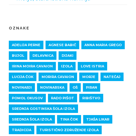
OZNAKE
ADELIJA PERNE
AGNESE BABIČ
ANNA MARIA GREGO
BUJOL
DELAVNICA
DIJAKI
IRINA MOIRA CAVAION
IZOLA
LOVE ISTRIA
LUCIJA ČOK
MORIRA CAVAION
MORJE
NATEČAJ
NOVINARJI
NOVINARSKA
OŠ
PIRAN
POMOL OKUSOV
RADO PIŠOT
RIBIŠTVO
SREDNJA GOSTINSKA ŠOLA IZOLA
SREDNJA ŠOLA IZOLA
TINA ČOK
TJAŠA LIKAR
TRADICIJA
TURISTIČNO ZDRUŽENJE IZOLA