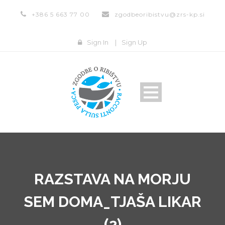
+386 5 663 77 00
zgodbeoribistvu@zrs-kp.si
Sign In
|
Sign Up
RAZSTAVA NA MORJU
SEM DOMA_TJAŠA LIKAR
(2)