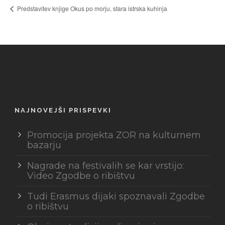
Predstavitev knjige Okus po morju, stara istrska kuhinja
NAJNOVEJŠI PRISPEVKI
Promocija projekta ZOR na kulturnem
bazarju
Nagrade na festivalih se kar vrstijo:
Video Zgodbe o ribištvu
Tudi Erasmus dijaki spoznavali Zgodbe
o ribištvu