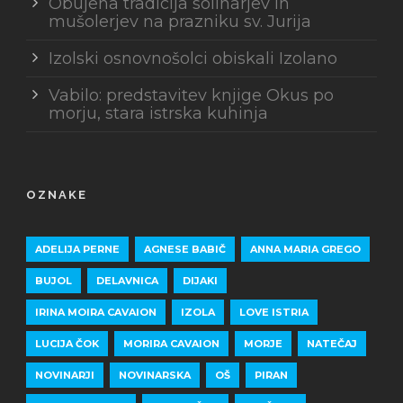
Obujena tradicija solinarjev in
mušolerjev na prazniku sv. Jurija
Izolski osnovnošolci obiskali Izolano
Vabilo: predstavitev knjige Okus po
morju, stara istrska kuhinja
OZNAKE
ADELIJA PERNE
AGNESE BABIČ
ANNA MARIA GREGO
BUJOL
DELAVNICA
DIJAKI
IRINA MOIRA CAVAION
IZOLA
LOVE ISTRIA
LUCIJA ČOK
MORIRA CAVAION
MORJE
NATEČAJ
NOVINARJI
NOVINARSKA
OŠ
PIRAN