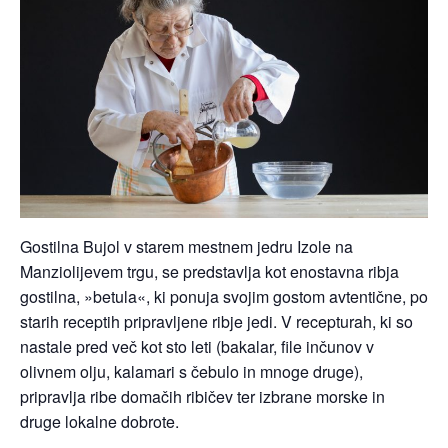
Gostilna Bujol v starem mestnem jedru Izole na
Manziolijevem trgu, se predstavlja kot enostavna ribja
gostilna, »betula«, ki ponuja svojim gostom avtentične, po
starih receptih pripravljene ribje jedi. V recepturah, ki so
nastale pred več kot sto leti (bakalar, file inčunov v
olivnem olju, kalamari s čebulo in mnoge druge),
pripravlja ribe domačih ribičev ter izbrane morske in
druge lokalne dobrote.