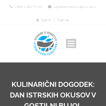
+386 5 663 77 00
zgodbeoribistvu@zrs-kp.si
Sign In
|
Sign Up
KULINARIČNI DOGODEK:
DAN ISTRSKIH OKUSOV V
GOSTILNI BUJOL