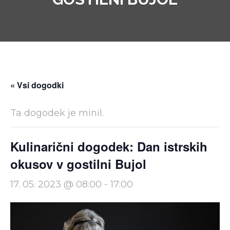
SL
IT
« Vsi dogodki
Ta dogodek je minil.
Kulinarični dogodek: Dan istrskih
okusov v gostilni Bujol
17. 05. 2023 @ 08:00
-
17:00