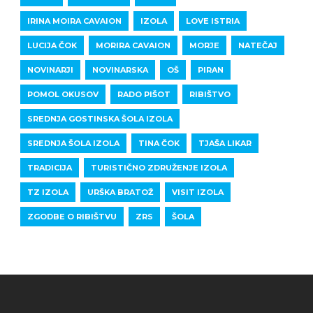
IRINA MOIRA CAVAION
IZOLA
LOVE ISTRIA
LUCIJA ČOK
MORIRA CAVAION
MORJE
NATEČAJ
NOVINARJI
NOVINARSKA
OŠ
PIRAN
POMOL OKUSOV
RADO PIŠOT
RIBIŠTVO
SREDNJA GOSTINSKA ŠOLA IZOLA
SREDNJA ŠOLA IZOLA
TINA ČOK
TJAŠA LIKAR
TRADICIJA
TURISTIČNO ZDRUŽENJE IZOLA
TZ IZOLA
URŠKA BRATOŽ
VISIT IZOLA
ZGODBE O RIBIŠTVU
ZRS
ŠOLA