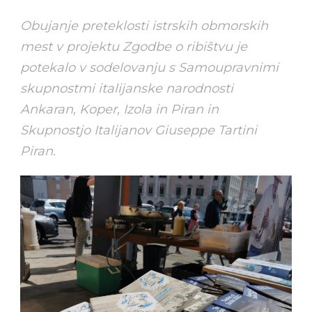
Obujanje preteklosti istrskih obmorskih
mest v projektu Zgodbe o ribištvu je
potekalo v sodelovanju s Samoupravnimi
skupnostmi italijanske narodnosti
Ankaran, Koper, Izola in Piran in
Skupnostjo Italijanov Giuseppe Tartini
Piran.