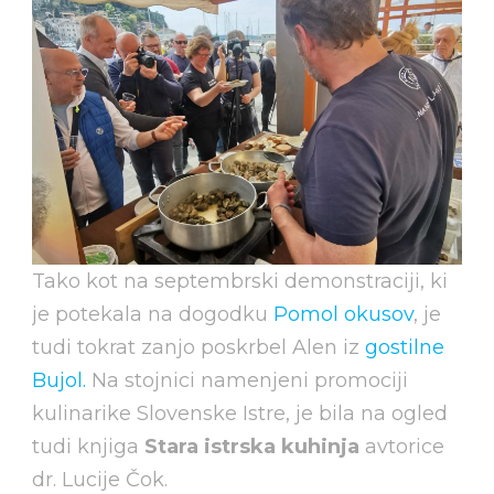
Tako kot na septembrski demonstraciji, ki
je potekala na dogodku
Pomol okusov
, je
tudi tokrat zanjo poskrbel Alen iz
gostilne
Bujol.
Na stojnici namenjeni promociji
kulinarike Slovenske Istre, je bila na ogled
tudi knjiga
Stara istrska kuhinja
avtorice
dr. Lucije Čok.