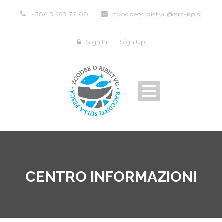
+386 5 663 77 00
zgodbeoribistvu@zrs-kp.si
Sign In
|
Sign Up
CENTRO INFORMAZIONI