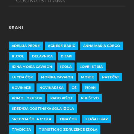
CUCINA ISTRIANA
SEGNI
ADELIJA PERNE
AGNESE BABIČ
ANNA MARIA GREGO
BUJOL
DELAVNICA
DIJAKI
IRINA MOIRA CAVAION
IZOLA
LOVE ISTRIA
LUCIJA ČOK
MORIRA CAVAION
MORJE
NATEČAJ
NOVINARJI
NOVINARSKA
OŠ
PIRAN
POMOL OKUSOV
RADO PIŠOT
RIBIŠTVO
SREDNJA GOSTINSKA ŠOLA IZOLA
SREDNJA ŠOLA IZOLA
TINA ČOK
TJAŠA LIKAR
TRADICIJA
TURISTIČNO ZDRUŽENJE IZOLA