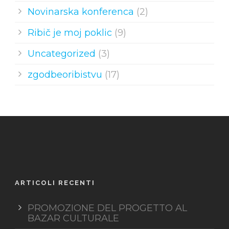
Novinarska konferenca
(2)
Ribič je moj poklic
(9)
Uncategorized
(3)
zgodbeoribistvu
(17)
ARTICOLI RECENTI
PROMOZIONE DEL PROGETTO AL
BAZAR CULTURALE