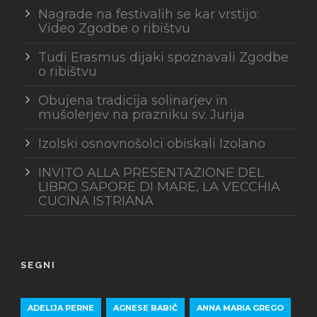
Nagrade na festivalih se kar vrstijo:
Video Zgodbe o ribištvu
Tudi Erasmus dijaki spoznavali Zgodbe
o ribištvu
Obujena tradicija solinarjev in
mušolerjev na prazniku sv. Jurija
Izolski osnovnošolci obiskali Izolano
INVITO ALLA PRESENTAZIONE DEL
LIBRO SAPORE DI MARE, LA VECCHIA
CUCINA ISTRIANA
SEGNI
ADELIJA PERNE
AGNESE BABIČ
ANNA MARIA GREGO