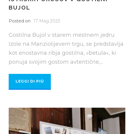
BUJOL
Posted on
17 Mag 2023
Gostilna Bujol v starem mestnem jedru
Izole na Manziolijevem trgu, se predstavlja
kot enostavna ribja gostilna, »betula«, ki
ponuja svojim gostom avtentične,...
LEGGI DI PIÙ