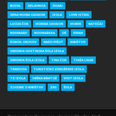
BUJOL
DELAVNICA
DIJAKI
IRINA MOIRA CAVAION
IZOLA
LOVE ISTRIA
LUCIJA ČOK
MORIRA CAVAION
MORJE
NATEČAJ
NOVINARJI
NOVINARSKA
OŠ
PIRAN
POMOL OKUSOV
RADO PIŠOT
RIBIŠTVO
SREDNJA GOSTINSKA ŠOLA IZOLA
SREDNJA ŠOLA IZOLA
TINA ČOK
TJAŠA LIKAR
TRADICIJA
TURISTIČNO ZDRUŽENJE IZOLA
TZ IZOLA
URŠKA BRATOŽ
VISIT IZOLA
ZGODBE O RIBIŠTVU
ZRS
ŠOLA