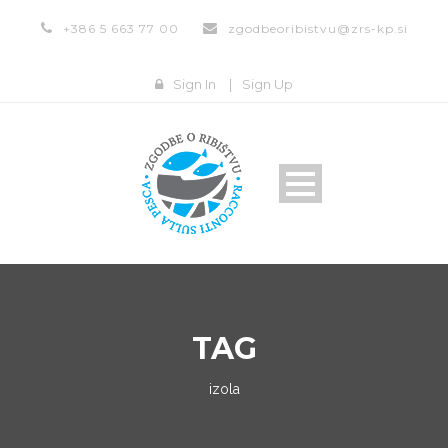
+386 5 663 77 00
zgodbeoribistvu@zrs-kp.si
Sign In
|
Sign Up
TAG
izola