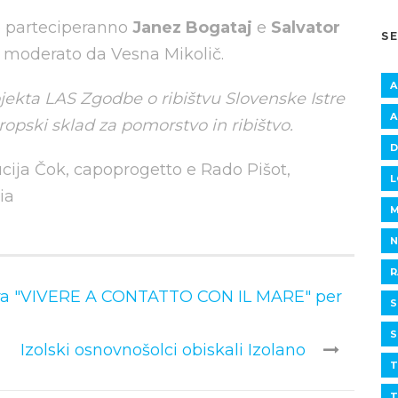
ro parteciperanno
Janez Bogataj
e
Salvator
S
à moderato da Vesna Mikolič.
A
ojekta LAS Zgodbe o ribištvu Slovenske Istre
A
vropski sklad za pomorstvo in ribištvo.
D
cija Čok, capoprogetto e Rado Pišot,
L
ia
M
N
R
ara "VIVERE A CONTATTO CON IL MARE" per
S
S
Izolski osnovnošolci obiskali Izolano
T
T