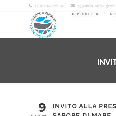
+386 5 663 77 00
zgodbeoribistvu@zrs-
IL PROGETTO
AT
INVI
9
INVITO ALLA PRE
SAPORE DI MARE,