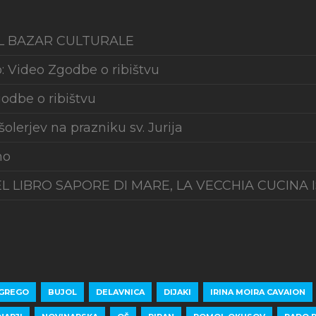
L BAZAR CULTURALE
o: Video Zgodbe o ribištvu
odbe o ribištvu
olerjev na prazniku sv. Jurija
no
L LIBRO SAPORE DI MARE, LA VECCHIA CUCINA 
 GREGO
BUJOL
DELAVNICA
DIJAKI
IRINA MOIRA CAVAION