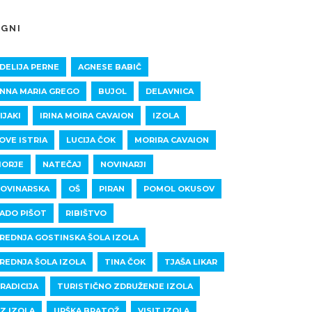
EGNI
DELIJA PERNE
AGNESE BABIČ
NNA MARIA GREGO
BUJOL
DELAVNICA
IJAKI
IRINA MOIRA CAVAION
IZOLA
OVE ISTRIA
LUCIJA ČOK
MORIRA CAVAION
ORJE
NATEČAJ
NOVINARJI
OVINARSKA
OŠ
PIRAN
POMOL OKUSOV
ADO PIŠOT
RIBIŠTVO
REDNJA GOSTINSKA ŠOLA IZOLA
REDNJA ŠOLA IZOLA
TINA ČOK
TJAŠA LIKAR
RADICIJA
TURISTIČNO ZDRUŽENJE IZOLA
Z IZOLA
URŠKA BRATOŽ
VISIT IZOLA