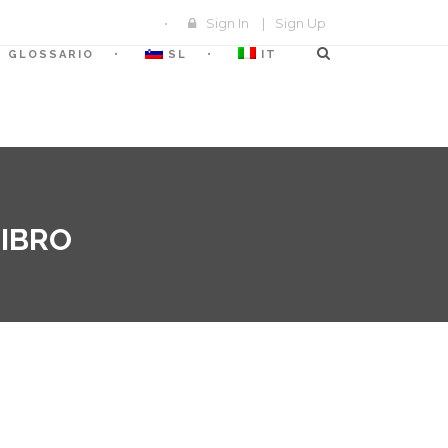
Sign In
|
Sign Up
GLOSSARIO
SL
IT
LIBRO