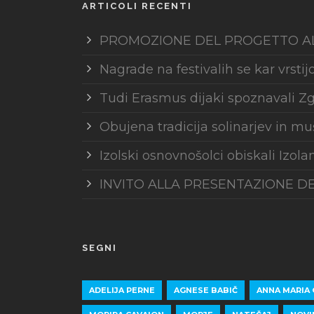
ARTICOLI RECENTI
PROMOZIONE DEL PROGETTO A
Nagrade na festivalih se kar vrstij
Tudi Erasmus dijaki spoznavali Zg
Obujena tradicija solinarjev in muš
Izolski osnovnošolci obiskali Izola
INVITO ALLA PRESENTAZIONE DE
SEGNI
ADELIJA PERNE
AGNESE BABIČ
ANNA MARIA