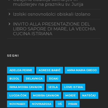
mušolerjev na prazniku sv. Jurija
Izolski osnovnošolci obiskali Izolano
INVITO ALLA PRESENTAZIONE DEL
LIBRO SAPORE DI MARE, LA VECCHIA
CUCINA ISTRIANA
SEGNI
ADELIJA PERNE
AGNESE BABIČ
ANNA MARIA GREGO
BUJOL
DELAVNICA
DIJAKI
IRINA MOIRA CAVAION
IZOLA
LOVE ISTRIA
LUCIJA ČOK
MORIRA CAVAION
MORJE
NATEČAJ
NOVINARJI
NOVINARSKA
OŠ
PIRAN