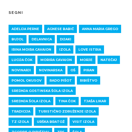
SEGNI
ADELIJA PERNE
AGNESE BABIČ
ANNA MARIA GREGO
BUJOL
DELAVNICA
DIJAKI
IRINA MOIRA CAVAION
IZOLA
LOVE ISTRIA
LUCIJA ČOK
MORIRA CAVAION
MORJE
NATEČAJ
NOVINARJI
NOVINARSKA
OŠ
PIRAN
POMOL OKUSOV
RADO PIŠOT
RIBIŠTVO
SREDNJA GOSTINSKA ŠOLA IZOLA
SREDNJA ŠOLA IZOLA
TINA ČOK
TJAŠA LIKAR
TRADICIJA
TURISTIČNO ZDRUŽENJE IZOLA
TZ IZOLA
URŠKA BRATOŽ
VISIT IZOLA