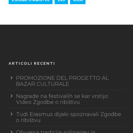
ZGODBE O RIBIŠTVU
ZRS
ŠOLA
ARTICOLI RECENTI
PROMOZIONE DEL PROGETTO AL
BAZAR CULTURALE
Nagrade na festivalih se kar vrstijo:
Video Zgodbe o ribištvu
Tudi Erasmus dijaki spoznavali Zgodbe
o ribištvu
Obujena tradicija solinarjev in