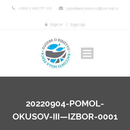
+386 5 663 77 00
zgodbeoribistvu@zrs-kp.si
Sign In
|
Sign Up
20220904-POMOL-
OKUSOV-III—IZBOR-0001